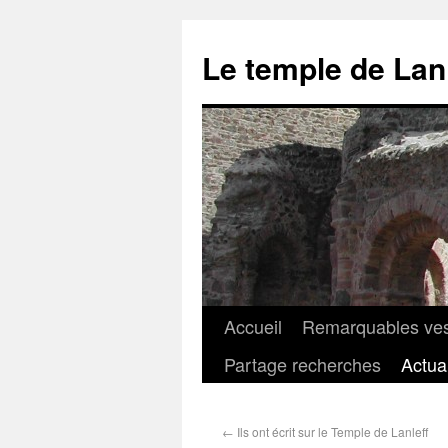
Le temple de Lanl
Accueil
Remarquables vest
Partage recherches
Actual
←
Ils ont écrit sur le Temple de Lanleff