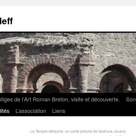
eff
iges de l’Art Roman Breton, visite et découverte.
Son 
ités
L’association
Liens
Le Temple déraciné, un conte pictural de Guénola Jouany