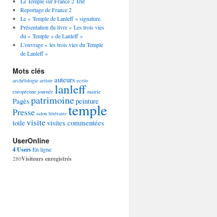
Le Temple sur France 2 Télé
Reportage de France 2
Le « Temple de Lanleff » signature.
Présentation du livre « Les trois vies
du « Temple » de Lanleff »
L’ouvrage « les trois vies du Temple
de Lanleff »
Mots clés
auteurs
archélologie
artiste
ecrits
lanleff
européenne
journée
mairie
patrimoine
Pagès
peinture
temple
Presse
salon littéraire
visite
toile
visites commentées
UserOnline
4 Users
En ligne
280
Visiteurs enregistrés