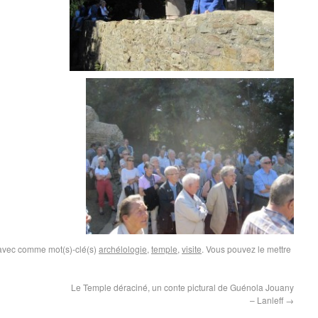
 avec comme mot(s)-clé(s)
archélologie
,
temple
,
visite
. Vous pouvez le mettre
Le Temple déraciné, un conte pictural de Guénola Jouany
– Lanleff
→